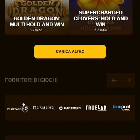
SUPERCHARGED
GOLDEN DRAGON:
CLOVERS: HOLD AND
MULTI HOLD AND WIN
WIN
SPINZA
PLAYSON
CARICA ALTRO
FORNITORI DI GIOCHI