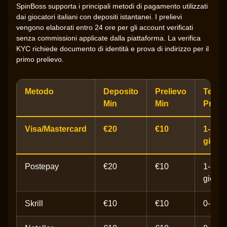
SpinBoss supporta i principali metodi di pagamento utilizzati
dai giocatori italiani con depositi istantanei. I prelievi
vengono elaborati entro 24 ore per gli account verificati
senza commissioni applicate dalla piattaforma. La verifica
KYC richiede documento di identità e prova di indirizzo per il
primo prelievo.
Metodo
Deposito
Prelievo
Temp
Min
Min
Prelie
Visa/Mastercard
€20
€10
1-3
giorni
Postepay
€20
€10
1-3
giorni
Skrill
€10
€10
0-24 o