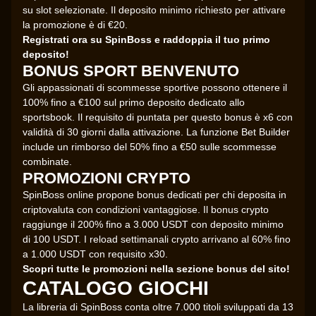
su slot selezionate. Il deposito minimo richiesto per attivare
la promozione è di €20.
Registrati ora su SpinBoss e raddoppia il tuo primo
deposito!
BONUS SPORT BENVENUTO
Gli appassionati di scommesse sportive possono ottenere il
100% fino a €100 sul primo deposito dedicato allo
sportsbook. Il requisito di puntata per questo bonus è x6 con
validità di 30 giorni dalla attivazione. La funzione Bet Builder
include un rimborso del 50% fino a €50 sulle scommesse
combinate.
PROMOZIONI CRYPTO
SpinBoss online propone bonus dedicati per chi deposita in
criptovaluta con condizioni vantaggiose. Il bonus crypto
raggiunge il 200% fino a 3.000 USDT con deposito minimo
di 100 USDT. I reload settimanali crypto arrivano al 60% fino
a 1.000 USDT con requisito x30.
Scopri tutte le promozioni nella sezione bonus del sito!
CATALOGO GIOCHI
La libreria di SpinBoss conta oltre 7.000 titoli sviluppati da 13