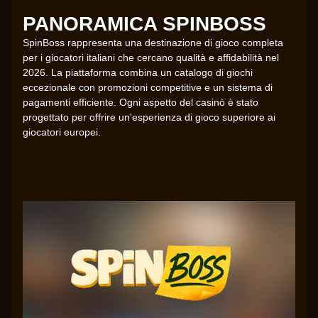
PANORAMICA SPINBOSS
SpinBoss rappresenta una destinazione di gioco completa
per i giocatori italiani che cercano qualità e affidabilità nel
2026. La piattaforma combina un catalogo di giochi
eccezionale con promozioni competitive e un sistema di
pagamenti efficiente. Ogni aspetto del casinò è stato
progettato per offrire un'esperienza di gioco superiore ai
giocatori europei.