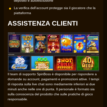
deposito e autoesclusione
La verifica dell'account protegge sia il giocatore che la
piattaforma
ASSISTENZA CLIENTI
Il team di supporto SpinBoss è disponibile per rispondere a
domande su account, pagamenti e promozioni attive. I tempi
di risposta sulla live chat sono mediamente inferiori ai due
minuti anche nelle ore di punta. Il personale è formato sia
sulla conoscenza del prodotto che sulle pratiche di gioco
responsabile.