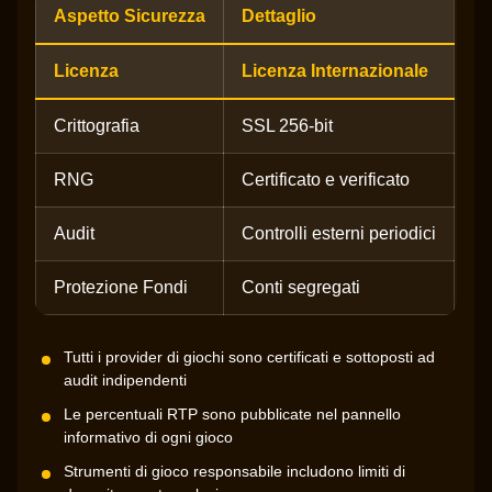
Aspetto Sicurezza
Dettaglio
Licenza
Licenza Internazionale
Crittografia
SSL 256-bit
RNG
Certificato e verificato
Audit
Controlli esterni periodici
Protezione Fondi
Conti segregati
Tutti i provider di giochi sono certificati e sottoposti ad
audit indipendenti
Le percentuali RTP sono pubblicate nel pannello
informativo di ogni gioco
Strumenti di gioco responsabile includono limiti di