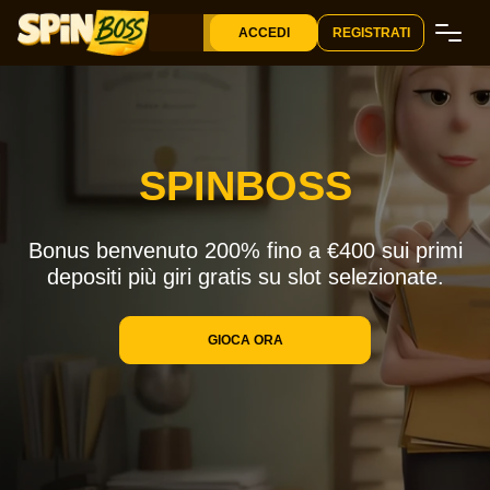
ACCEDI
REGISTRATI
SPINBOSS
Bonus benvenuto 200% fino a €400 sui primi
depositi più giri gratis su slot selezionate.
GIOCA ORA